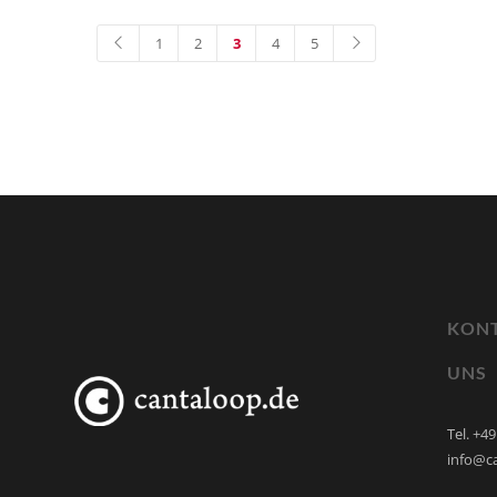
1
2
3
4
5
KONT
UNS
Tel. +4
info@c