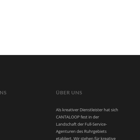
UNS
ÜBER UNS
Als kreativer Dienstleister hat sich
CANTALOOP fest in der
Landschaft der Full-Service-
Agenturen des Ruhrgebiets
etabliert. Wir stehen für kreative