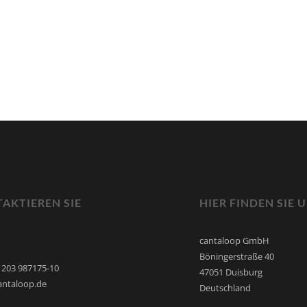
AKTIEREN SIE
HIER FINDEN SIE 
cantaloop GmbH
Böningerstraße 40
9 203 987175-10
47051 Duisburg
antaloop.de
Deutschland