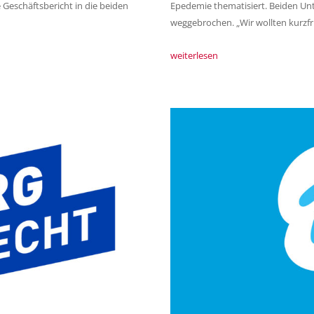
e Geschäftsbericht in die beiden
Epedemie thematisiert. Beiden Un
weggebrochen. „Wir wollten kurzfr
weiterlesen