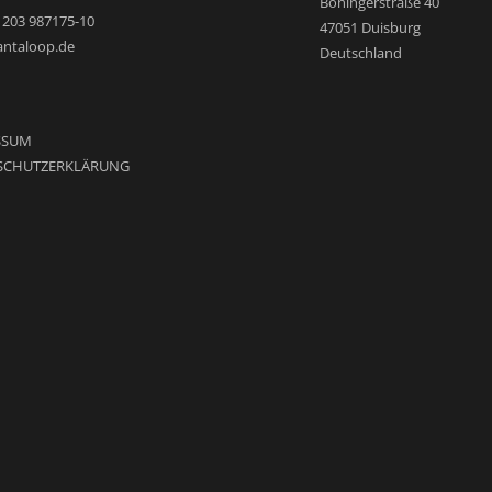
Böningerstraße 40
9 203 987175-10
47051 Duisburg
antaloop.de
Deutschland
SSUM
SCHUTZERKLÄRUNG