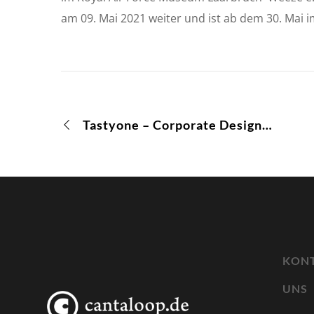
am 09. Mai 2021 weiter und ist ab dem 30. Mai
Tastyone – Corporate Design und Packaging Design
KONT
UNS