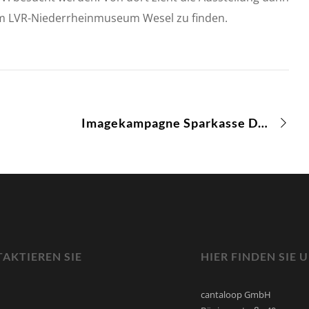
 im LVR-Niederrheinmuseum Wesel zu finden.
Imagekampagne Sparkasse Duisburg
AKTIEREN SIE
HIER FINDEN SIE 
cantaloop GmbH