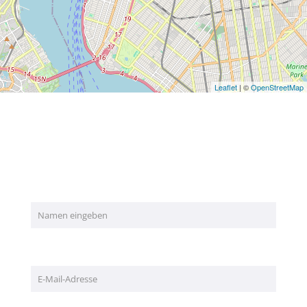
Leaflet
| ©
OpenStreetMap